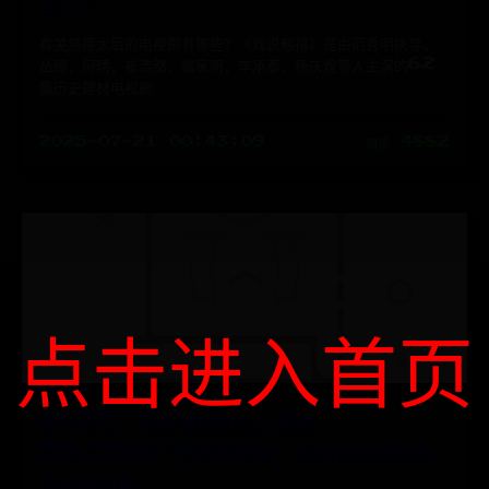
些？)
有关慈禧太后的电视剧有哪些？《戏说慈禧》是由范秀明执导，
丛珊，何晴，崔浩然，翁家明，李承泰，杨庆煌等人主演的62
集历史题材电视剧
2025-07-21 00:43:09
阅读 4882
点击进入首页
2025 年最强性价比：精选
SS/SSR/V2Ray 机场加速器推荐
与选购指南