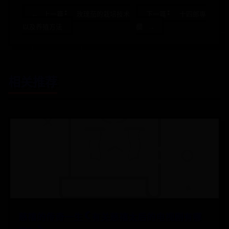
← 上一篇: 玫瑰茄的栽培技术
下一篇: 十四郎專
以及养殖方法
欄 →
相关推荐
慈禧的传奇一生(有关慈禧太后的电视剧有哪