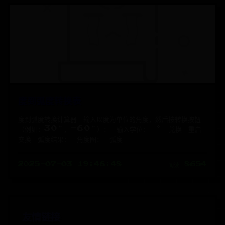
度到弧度转换表
度到弧度转换计算器 输入以度为单位的角度，然后按转换按钮
（例如：30°，-60°）： 输入学位： ° 兑换 重启
交换 弧度结果： 角度图： 弧度
2025-07-03 19:46:48
阅读 8654
友情链接