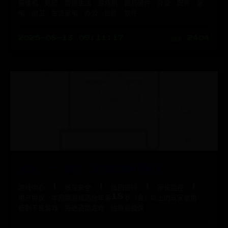
摄像机 数码 智能生活 游戏机 装机硬件 外设 配件 家
电 厨卫 生活家电 办公 投影 软件
2025-08-13 09:11:17
阅读 2404
论剑 - 崩坏：星穹铁道WIKI
游戏中心 | 帐号安全 | 找回密码 | 家长监控 |
用户协议 本网络游戏适合年满18岁（含）以上的玩家使用
抵制不良游戏 拒绝盗版游戏 注意自我保