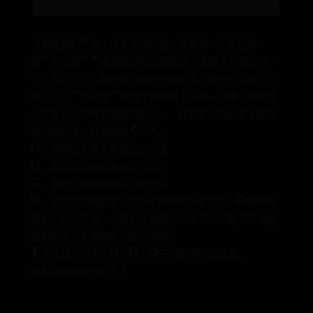
【单选题】“你工作多久挣的钱，才够买一个麦当劳
的‘巨无霸’”要是猛然被这样提问，多数人可能会愣一
下，因为不少人通常更习惯另一种说法，即一个月的工资
够买几个“巨无霸”这两个问题看上去是一回事，但在统
计学意义上却有着明显的差别。 前者是以商品来考查劳
动力的价值，后者则是( )。
A．用劳动力来考查商品的价值
B．用商品的价值来考查劳动力
C．用收入来衡量购买力的水平
D．用购买力衡量收入的水平网考网参考答案：D网考网
解析：文中“我一个月的工资够买几个‘巨无霸’”显然
是用购买力来衡量收入的水平的。
[干扰项分析] A、B、D三项都不符合题意。
查看试题解析出处>>