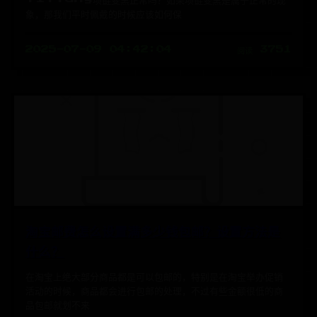
象，那我们平时佩戴的时候应该如何保
2025-07-09 04:42:04
阅读 3751
淘宝邮费怎么设置满多少钱包邮？设置方法是
什么？
在淘宝上绝大部分商品都是可以包邮的，特别是在淘宝举办促销
活动的时候，商品都会进行包邮的处理，不过有些金额很低的商
品包邮就划不来