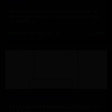
显卡跑分
鲁大师作为一款易用的硬件检测软件受到很多用户的喜欢，除了
使用鲁大师硬件检测真伪之外，我们还会使用鲁大师进行性能测
试，对CPU、显卡
2025-07-27 05:31:10
阅读 372
tiffany项链变黑正常吗
但是有的人佩戴tiffany的项链出现了变黑的现象，那
tiffany项链变黑正常吗？如果项链变黑是属于正常的现