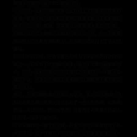
增强了游戏的可玩性和长期吸引力。
与此同时，王者荣耀的发布也正好赶上了智能手机普及的
浪潮。智能手机的普及和互联网的快速发展为王者荣耀提
供了广阔的用户基础，使其得以迅速获得大量忠实玩家。
而腾讯公司作为游戏研发和发行的龙头企业，也在王者荣
耀中投入了大量资源和精力，为游戏的成功打下了坚实的
基础。
经过几年的发展，王者荣耀已经成为了中国电竞行业的代
表之一。它举办了大规模的赛事，吸引了无数的玩家和观
众。同时，王者荣耀也为中国电竞选手提供了一个展示自
我的平台，许多选手通过王者荣耀的比赛赢得了荣誉和较
高的收入。
然而，王者荣耀的成功并非没有争议。长时间的游戏时间
和对电竞比赛的高度关注也引起了一些负面影响，如游戏
成瘾、考试低分、家庭纷争等。这使得王者荣耀在社会上
引起了一些争议和批评。
王者荣耀作为一款手机游戏，在发布后的几年里取得了巨
大的成功。它不仅成为了中国电竞行业的重要组成部分，