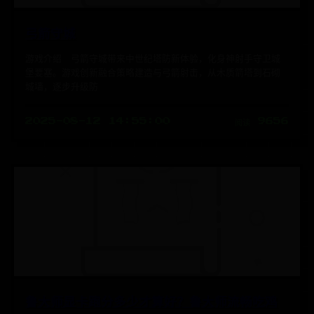
弓箭守城
游戏介绍 弓箭守城带来中世纪塔防新体验，化身神射手守卫城
堡要塞。游戏创新融合策略建造与弓箭射击，从木质箭塔到石砌
城墙，逐步升级防
2025-08-12 14:55:00
阅读 9656
鲁大师显卡跑分多少才算好？鲁大师流畅吃鸡