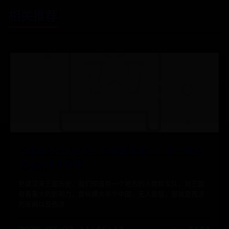
相关推荐
三国西凉十大名将，马超暂居第二，第一被吕
布所杀|163
熟读汉末三国历史，我们知道有一个地方的人物和军队，对三国
有着重大的影响力，曾纵横大半个中国，无人能敌，那就是西凉
的军阀以及西凉