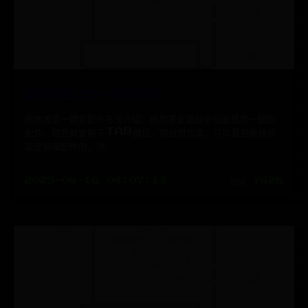
絕地求生怎麼一鍵卸配件
絕地求生一鍵卸配件方法介紹：絕地求生遊戲中玩家想要一鍵卸
配件，首先就要按下TAB鍵位，開啟揹包庫，可以看到槍械預
設是裝備配件的，然
2025-08-16 04:07:13
阅读 7626