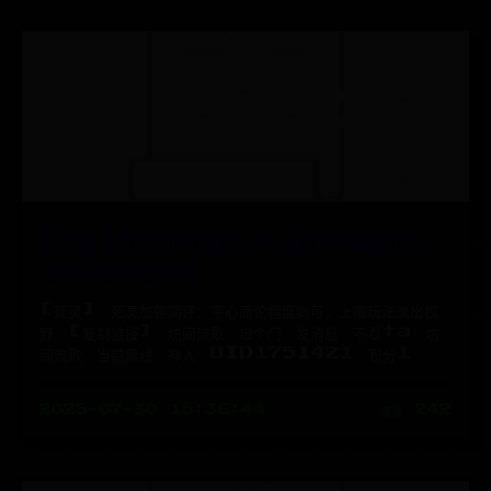
[死灵]死灵加强简评：平心而论幅度尚可，
上限玩法淡出视野
[死灵] 死灵加强简评：平心而论幅度尚可，上限玩法淡出视
野 [复制链接] 坊间流歌 串个门 发消息 不看ta 坊
间流歌 当前离线 神人 UID1751421 积分1
2025-07-30 15:36:44
阅读 242