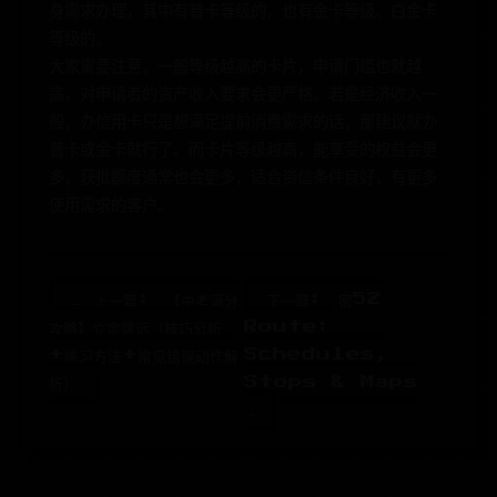
身需求办理，其中有普卡等级的，也有金卡等级、白金卡
等级的。
大家需要注意，一般等级越高的卡片，申请门槛也就越
高，对申请者的资产收入要求会更严格。若是经济收入一
般，办信用卡只是想满足提前消费需求的话，那建议就办
普卡或金卡就行了。而卡片等级越高，能享受的权益会更
多，获批额度通常也会更多，适合资信条件良好，有更多
使用需求的客户。
← 上一篇: 【中考满分
下一篇: 密52
攻略】立定跳远（技巧分析
Route:
+练习方法+常见错误动作解
Schedules,
析）
Stops & Maps
→