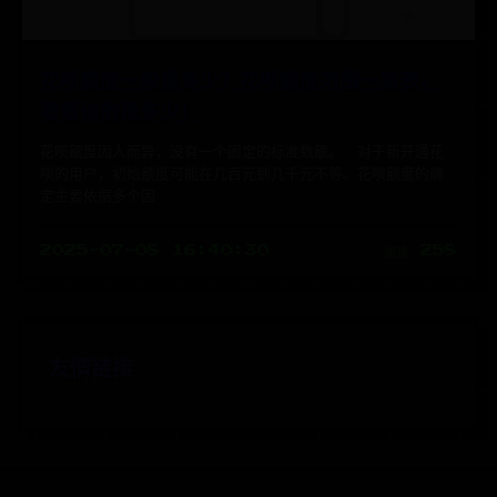
花呗额度一般是多少？花呗额度范围一览表，
看看你的是多少！
花呗额度因人而异，没有一个固定的标准数额。 对于新开通花
呗的用户，初始额度可能在几百元到几千元不等。花呗额度的确
定主要依据多个因
2025-07-08 16:40:30
阅读 258
友情链接